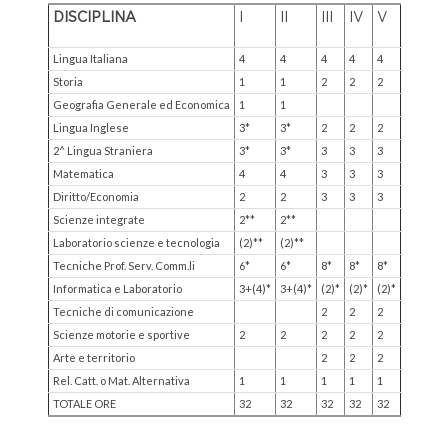
DISCIPLINA
I
II
III
IV
V
Lingua Italiana
4
4
4
4
4
Storia
1
1
2
2
2
Geografia Generale ed Economica
1
1
Lingua Inglese
3*
3*
2
2
2
2^ Lingua Straniera
3*
3*
3
3
3
Matematica
4
4
3
3
3
Diritto/Economia
2
2
3
3
3
Scienze integrate
2**
2**
Laboratorio scienze e tecnologia
(2)**
(2)**
Tecniche Prof. Serv. Comm.li
6*
6*
8*
8*
8*
Informatica e Laboratorio
3+(4)*
3+(4)*
(2)*
(2)*
(2)*
Tecniche di comunicazione
2
2
2
Scienze motorie e sportive
2
2
2
2
2
Arte e territorio
2
2
2
Rel. Catt. o Mat. Alternativa
1
1
1
1
1
TOTALE ORE
32
32
32
32
32