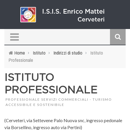
Salta al contenuto principale
d
Home
›
Istituto
›
Indirizzi di studio
›
Istituto
Professionale
r
ISTITUTO
PROFESSIONALE
PROFESSIONALE SERVIZI COMMERCIALI - TURISMO
ACCESSIBILE E SOSTENIBILE
(Cerveteri, via Settevene Palo Nuova snc, ingresso pedonale
via Borsellino, ingresso auto via Pertini)