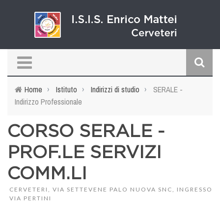
Salta al contenuto principale
d
Home
›
Istituto
›
Indirizzi di studio
›
SERALE -
Indirizzo Professionale
r
CORSO SERALE -
PROF.LE SERVIZI
COMM.LI
CERVETERI, VIA SETTEVENE PALO NUOVA SNC, INGRESSO
VIA PERTINI