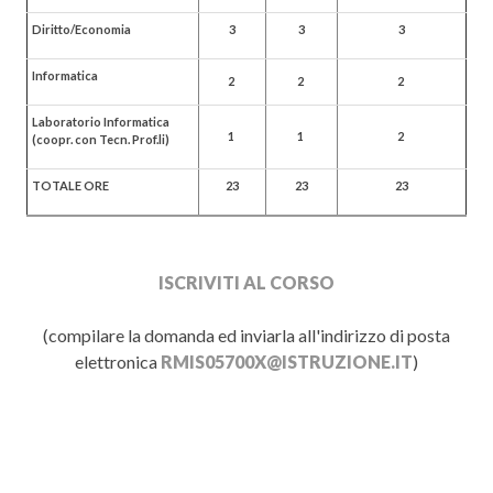
Diritto/Economia
3
3
3
Informatica
2
2
2
Laboratorio Informatica
1
1
2
(coopr. con Tecn. Prof.li)
TOTALE ORE
23
23
23
ISCRIVITI AL CORSO
(compilare la domanda ed inviarla all'indirizzo di posta
elettronica
RMIS05700X@ISTRUZIONE.IT
)