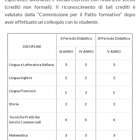
(crediti non formali). Il riconoscimento di tali crediti è
valutato dalla “Commissione per il Patto formativo” dopo
aver effettuato un colloquio con lo studente.
II Periodo Didattico
III Periodo Didattico
DISCIPLINE
III ANNO
IV ANNO
V
ANNO
Lingua e Letteratura Italiana
3
3
3
Lingua Inglese
2
2
2
Lingua Francese
2
2
2
Storia
2
2
2
Tecniche Prof.li dei
6
6
6
Servizi Commerciali
Matematica
3
3
3